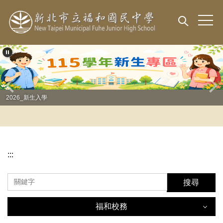
跳
到
主
要
內
容
區
2026_新生入學
:::
搜尋
福和校務