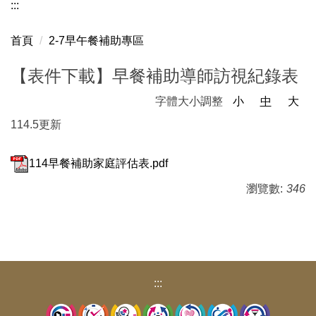
:::
福和校務
首頁
2-7早午餐補助專區
教師會公告
【表件下載】早餐補助導師訪視紀錄表
家長會
字體大小調整
小
中
大
福和教育基金會
114.5更新
會議記錄
114早餐補助家庭評估表.pdf
志工隊公告
瀏覽數:
346
退聯會公告
福和相簿
福和國中社團
:::
福和YouTube頻道