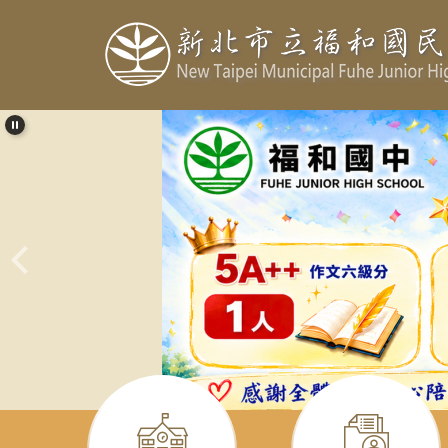
跳
到
主
要
內
容
區