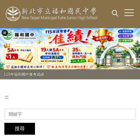
跳
到
主
要
內
容
區
115年福和國中會考成績
:::
搜尋