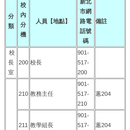
新北
校
市網
內
分
人員【地點】
路電
備註
分
類
話號
機
碼
校
901-
長
200
校長
517-
室
200
901-
210
教務主任
517-
蕙204
210
901-
211
教學組長
517-
蕙204