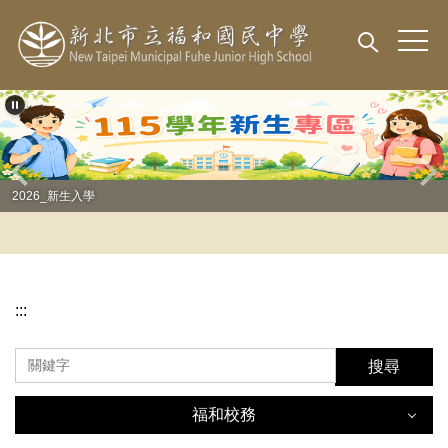
跳
到
主
要
內
容
區
2026_新生入學
:::
搜尋
福和校務