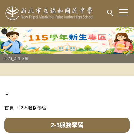
跳
到
主
要
內
容
區
2026_新生入學
:::
首頁
2-5服務學習
2-5服務學習